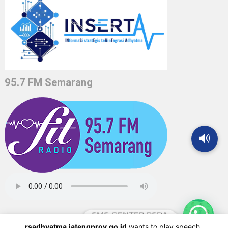
95.7 FM Semarang
🔊
SMS CENTER RSDA
rsadhyatma.jatengprov.go.id
wants to play speech