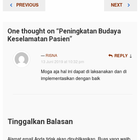
Navigasi
PREVIOUS
NEXT
PREVIOUS
NEXT
pos
POST
POST
One thought on “Peningkatan Budaya
Keselamatan Pasien”
↓
RISNA
REPLY
13 Juni 2019 at 10:32 pm
Moga aja hal ini dapat di laksanakan dan di
implementasikan dengan baik
Tinggalkan Balasan
Alamat email Anda tidak akan dipublikasikan.
Ruas yang wajib