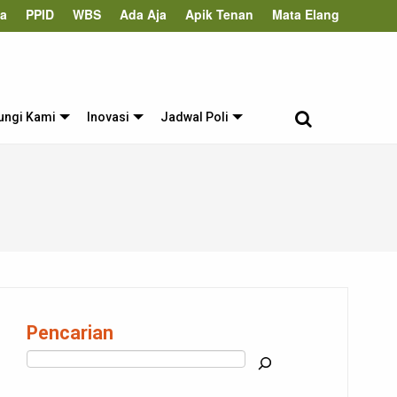
ta
PPID
WBS
Ada Aja
Apik Tenan
Mata Elang
ungi Kami
Inovasi
Jadwal Poli
Pencarian
Cari