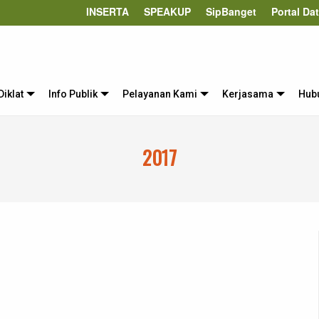
INSERTA
SPEAKUP
SipBanget
Portal Da
Diklat
Info Publik
Pelayanan Kami
Kerjasama
Hub
2017