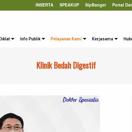
INSERTA
SPEAKUP
SipBanget
Portal Da
Diklat
Info Publik
Pelayanan Kami
Kerjasama
Hub
Klinik Bedah Digestif