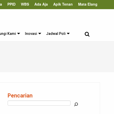
ta
PPID
WBS
Ada Aja
Apik Tenan
Mata Elang
ungi Kami
Inovasi
Jadwal Poli
Pencarian
Cari