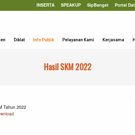
INSERTA
SPEAKUP
SipBanget
Portal Da
men
Diklat
Info Publik
Pelayanan Kami
Kerjasama
H
Hasil SKM 2022
M Tahun 2022
wnload