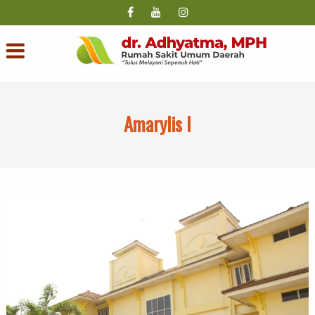
Amarylis I