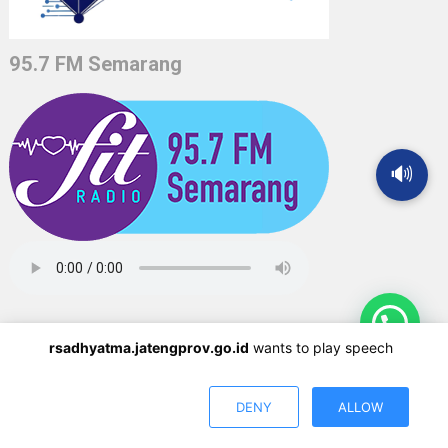
95.7 FM Semarang
🔊
rsadhyatma.jatengprov.go.id
wants to play speech
Copyright ©2018 - 2026 RSUD dr. Adhyatma, MPH Provinsi Jawa
tengah All rights reserved.
DENY
ALLOW