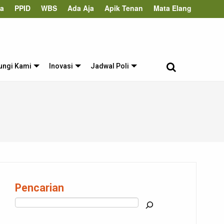
ta
PPID
WBS
Ada Aja
Apik Tenan
Mata Elang
ungi Kami
Inovasi
Jadwal Poli
Pencarian
Cari