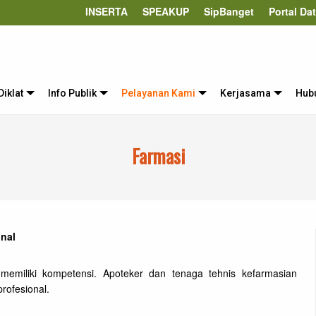
INSERTA
SPEAKUP
SipBanget
Portal Da
Diklat
Info Publik
Pelayanan Kami
Kerjasama
Hub
Farmasi
nal
emiliki kompetensi. Apoteker dan tenaga tehnis kefarmasian
rofesional.