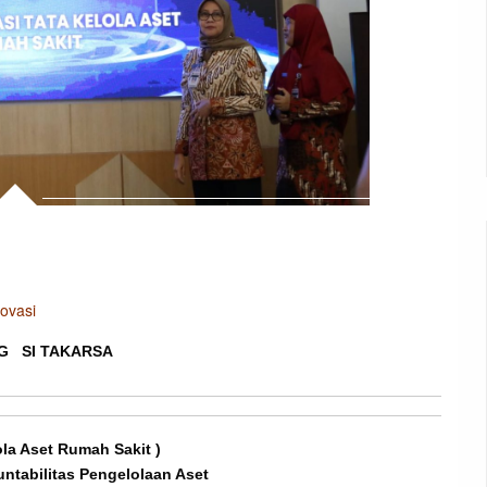
novasi
G SI TAKARSA
ola Aset Rumah Sakit )
tabilitas Pengelolaan Aset