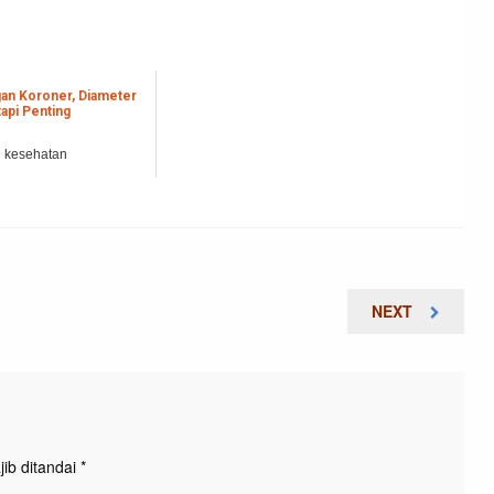
an Koroner, Diameter
tapi Penting
el kesehatan
NEXT
NEXT
POST
ib ditandai
*