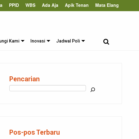
ta
PPID
WBS
Ada Aja
Apik Tenan
Mata Elang
ungi Kami
Inovasi
Jadwal Poli
Pencarian
Cari
Pos-pos Terbaru