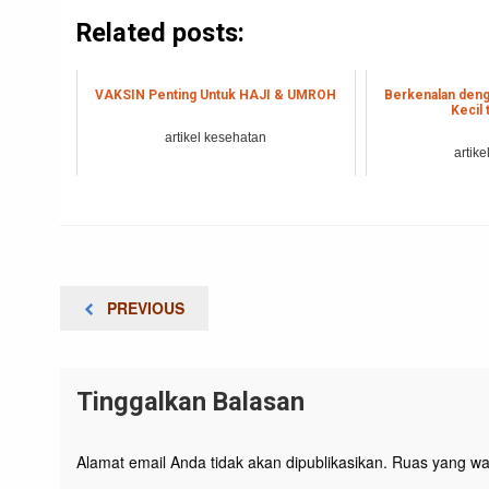
Related posts:
VAKSIN Penting Untuk HAJI & UMROH
Berkenalan deng
Kecil 
artikel kesehatan
artik
Navigasi
PREVIOUS
PREVIOUS
pos
POST
Tinggalkan Balasan
Alamat email Anda tidak akan dipublikasikan.
Ruas yang waj