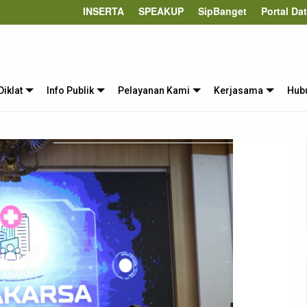
INSERTA
SPEAKUP
SipBanget
Portal Da
Diklat
Info Publik
Pelayanan Kami
Kerjasama
Hub