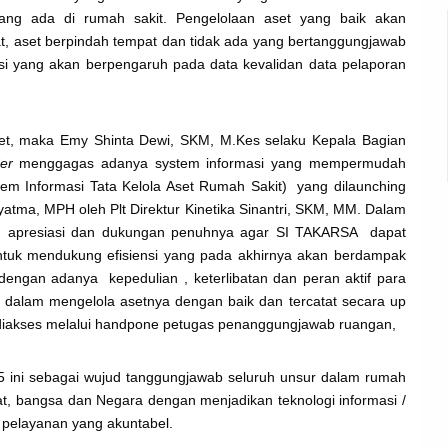
ang ada di rumah sakit. Pengelolaan aset yang baik akan
at, aset berpindah tempat dan tidak ada yang bertanggungjawab
eksi yang akan berpengaruh pada data kevalidan data pelaporan
set, maka Emy Shinta Dewi, SKM, M.Kes selaku Kepala Bagian
er
menggagas adanya system informasi yang mempermudah
tem Informasi Tata Kelola Aset Rumah Sakit) yang dilaunching
atma, MPH oleh Plt Direktur Kinetika Sinantri, SKM, MM. Dalam
an apresiasi dan dukungan penuhnya agar SI TAKARSA dapat
tuk mendukung efisiensi yang pada akhirnya akan berdampak
engan adanya kepedulian , keterlibatan dan peran aktif para
 dalam mengelola asetnya dengan baik dan tercatat secara up
diakses melalui handpone petugas penanggungjawab ruangan,
25 ini sebagai wujud tanggungjawab seluruh unsur dalam rumah
t, bangsa dan Negara dengan menjadikan teknologi informasi /
 pelayanan yang akuntabel.