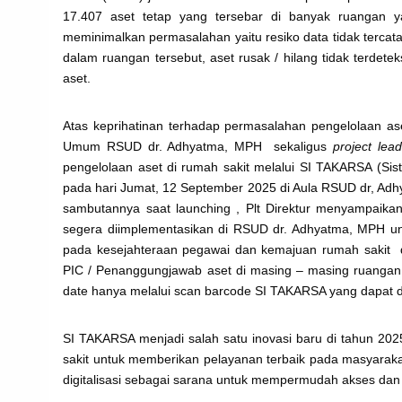
17.407 aset tetap yang tersebar di banyak ruangan y
meminimalkan permasalahan yaitu resiko data tidak tercat
dalam ruangan tersebut, aset rusak / hilang tidak terdet
aset.
Atas keprihatinan terhadap permasalahan pengelolaan a
Umum RSUD dr. Adhyatma, MPH sekaligus
project lead
pengelolaan aset di rumah sakit melalui SI TAKARSA (Sis
pada hari Jumat, 12 September 2025 di Aula RSUD dr, Adhy
sambutannya saat launching , Plt Direktur menyampaik
segera diimplementasikan di RSUD dr. Adhyatma, MPH un
pada kesejahteraan pegawai dan kemajuan rumah sakit d
PIC / Penanggungjawab aset di masing – masing ruangan
date hanya melalui scan barcode SI TAKARSA yang dapat 
SI TAKARSA menjadi salah satu inovasi baru di tahun 20
sakit untuk memberikan pelayanan terbaik pada masyaraka
digitalisasi sebagai sarana untuk mempermudah akses dan